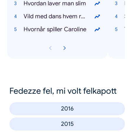
Hvordan laver man slim
FC
Vild med dans hvem røg ud
Su
Hvornår spiller Caroline
To
Fedezze fel, mi volt felkapott
2016
2015