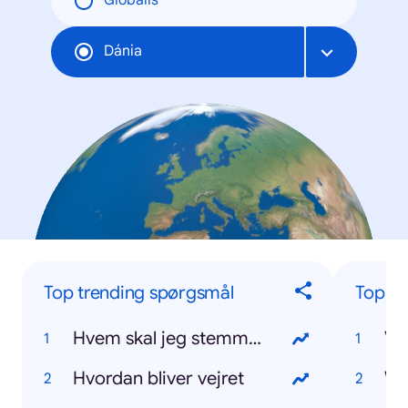
Globális
Dánia
Top trending spørgsmål
Top tr
Hvem skal jeg stemme på
VM
Hvordan bliver vejret
W