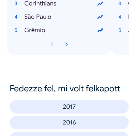
Corinthians
São Paulo
De
Grêmio
A 
Fedezze fel, mi volt felkapott
2017
2016