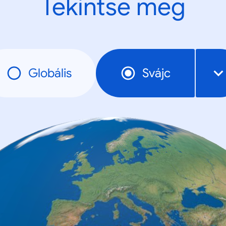
Tekintse meg
Globális
Svájc