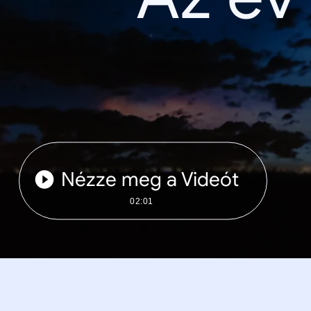
Nézze meg a Videót
02:01