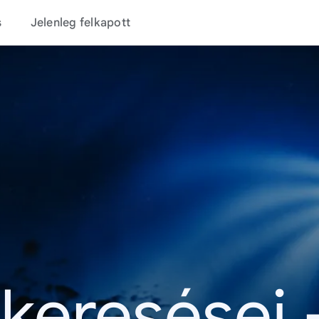
s
Jelenleg felkapott
 keresései 