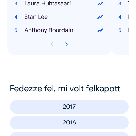
Laura Huhtasaari
Tu
Stan Lee
Ku
Anthony Bourdain
Ka
Fedezze fel, mi volt felkapott
2017
2016