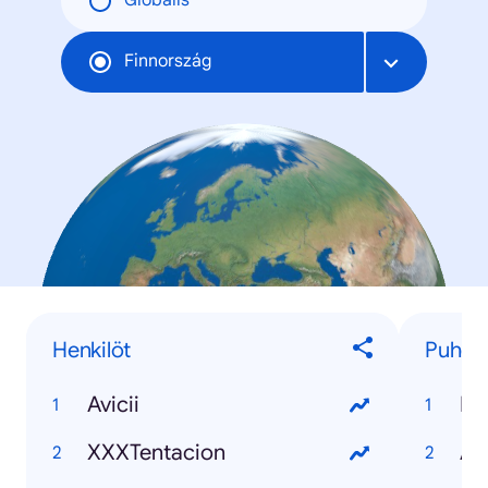
Globális
Finnország
Henkilöt
Puhee
Avicii
Pr
XXXTentacion
Ai