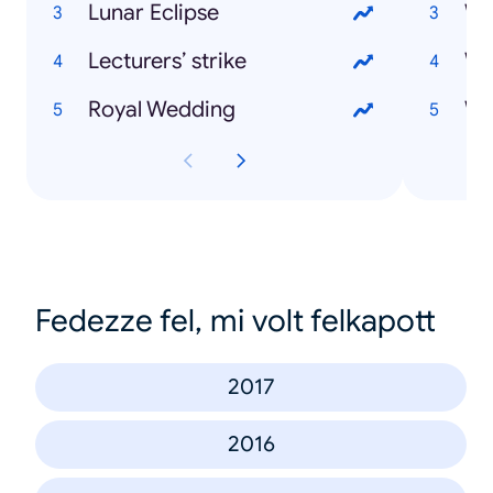
Lunar Eclipse
Lecturers’ strike
Wh
Royal Wedding
Wh
Fedezze fel, mi volt felkapott
2017
2016