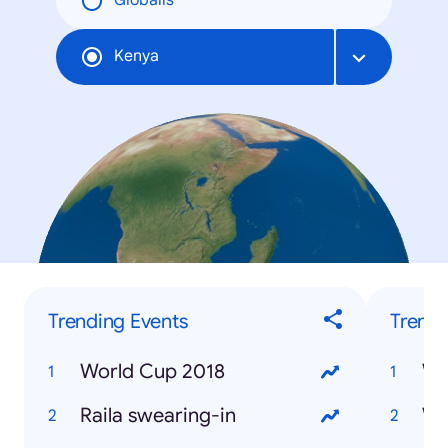
Globális
Kenya
Trending Events
Trendi
World Cup 2018
Wh
Raila swearing-in
Wh