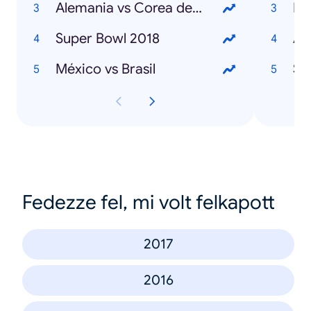
Alemania vs Corea del Sur
Ma
Super Bowl 2018
An
México vs Brasil
St
Fedezze fel, mi volt felkapott
2017
2016