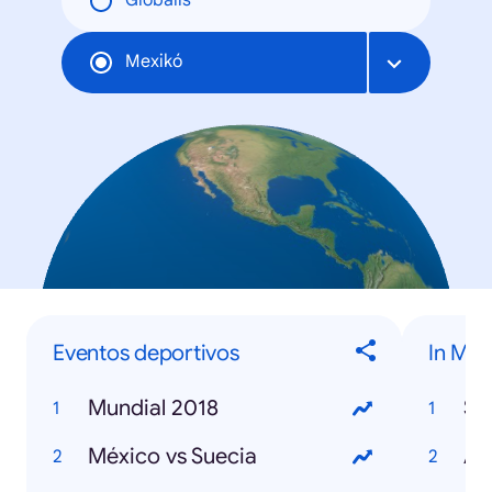
Globális
Mexikó
Eventos deportivos
In Me
Mundial 2018
St
México vs Suecia
Avi