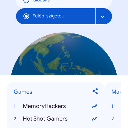
Globális
Fülöp-szigetek
Games
Male P
MemoryHackers
Fr
Hot Shot Gamers
Dy