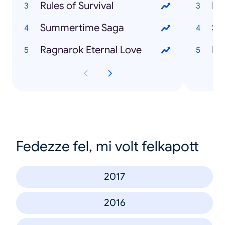
Rules of Survival
Ex 
Summertime Saga
Syl
Ragnarok Eternal Love
Hu
Fedezze fel, mi volt felkapott
2017
2016