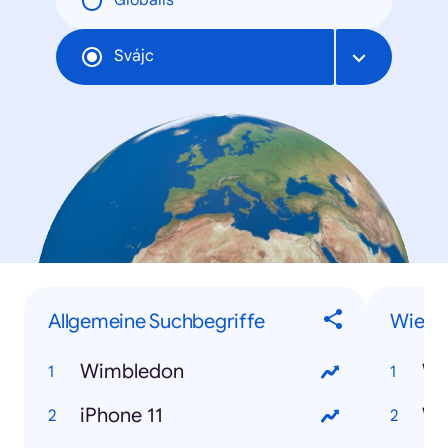
Globális
Svájc
Allgemeine Suchbegriffe
Wie-F
Wimbledon
iPhone 11