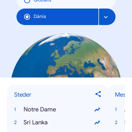
Globális
Dánia
Steder
Mest t
Notre Dame
Au
Sri Lanka
Ra