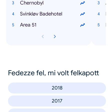
Chernobyl
An
Svinkløv Badehotel
Area 51
Lu
Fedezze fel, mi volt felkapott
2018
2017