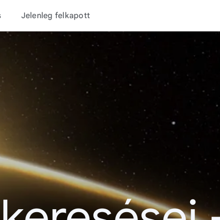
s
Jelenleg felkapott
 keresései 