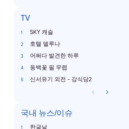
TV
SKY 캐슬
호텔 델루나
어쩌다 발견한 하루
동백꽃 필 무렵
신서유기 외전 - 강식당2
국내 뉴스/이슈
한글날