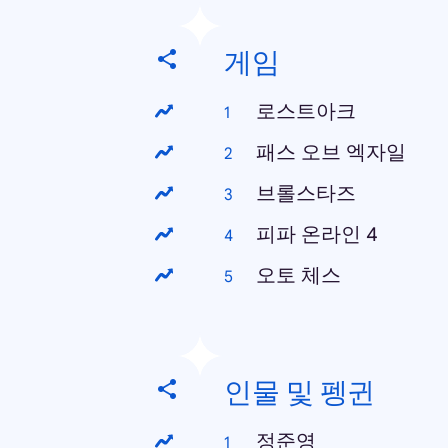
게임
로스트아크
패스 오브 엑자일
브롤스타즈
피파 온라인 4
오토 체스
인물 및 펭귄
정준영