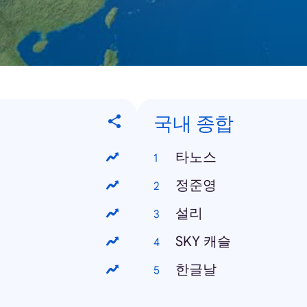
국내 종합
타노스
정준영
설리
SKY 캐슬
한글날