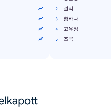
설리
황하나
고유정
조국
felkapott