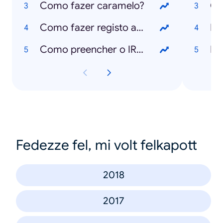
Como fazer caramelo?
Ca
Como fazer registo animal no SIAC?
Ed
Como preencher o IRS?
Mu
Fedezze fel, mi volt felkapott
2018
2017