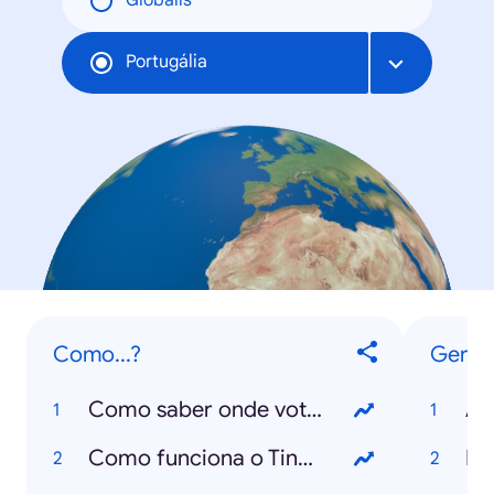
Globális
Portugália
Como...?
Geral
Como saber onde votar?
Ân
Como funciona o Tinder?
Fl