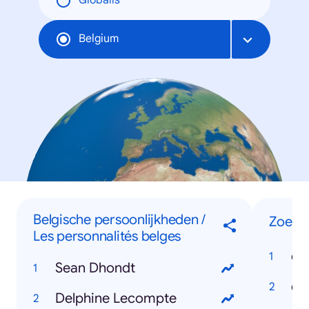
Globális
Belgium
Belgische persoonlijkheden /
Zoeko
Les personnalités belges
co
Sean Dhondt
Delphine Lecompte