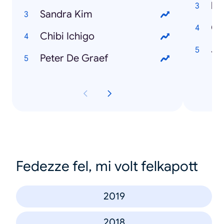
Sandra Kim
C
Chibi Ichigo
Jo
Peter De Graef
Fedezze fel, mi volt felkapott
2019
2018