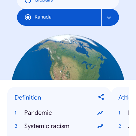
Globális
Kanada
Definition
Athlet
Pandemic
Ry
Systemic racism
Ja