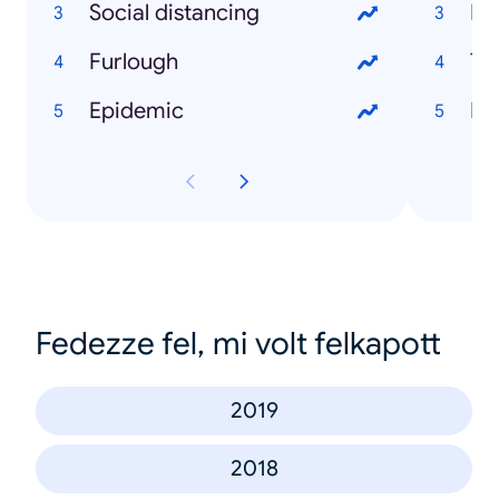
Social distancing
Bu
Furlough
Ty
Epidemic
Ru
Fedezze fel, mi volt felkapott
2019
2018