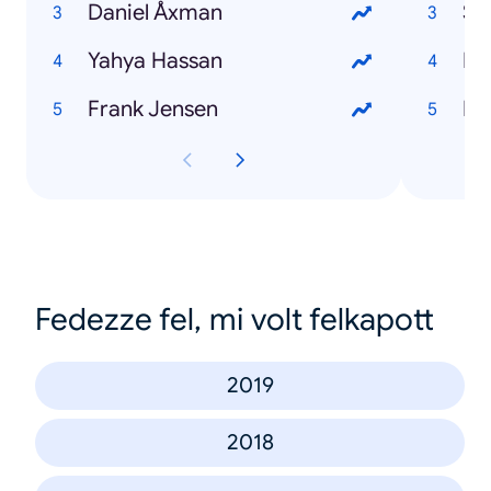
Daniel Åxman
St
Yahya Hassan
Fil
Frank Jensen
Br
Fedezze fel, mi volt felkapott
2019
2018