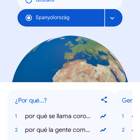
Globális
Spanyolország
¿Por qué...?
Gener
por qué se llama coronavirus
co
por qué la gente compra papel higiénico
el