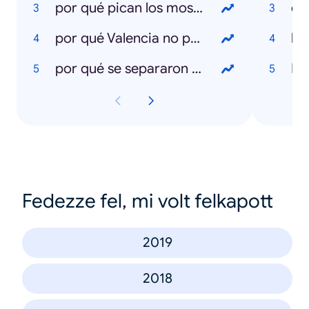
por qué pican los mosquitos
cl
por qué Valencia no pasa a la fase 1
la 
por qué se separaron Paquirri y carmen Ordoñez
Ko
Fedezze fel, mi volt felkapott
2019
2018