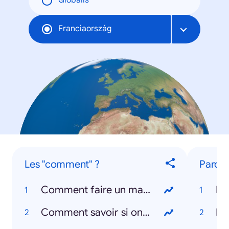
Globális
Franciaország
Les "comment" ?
Parole
Comment faire un masque ?
Ba
Comment savoir si on a le coronavirus ?
Dj