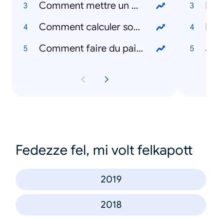
Comment mettre un masque ?
Le
Comment calculer son IMC ?
Le
Comment faire du pain ?
Je
Fedezze fel, mi volt felkapott
2019
2018