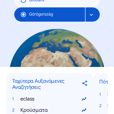
Globális
Görögország
Ταχύτερα Αυξανόμενες
Πότε..
Αναζητήσεις
eclass
Κρούσματα