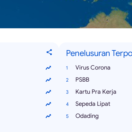
Penelusuran Terp
Virus Corona
PSBB
Kartu Pra Kerja
Sepeda Lipat
Odading