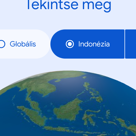
Tekintse meg
Globális
Indonézia