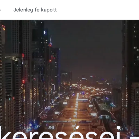
s
Jelenleg felkapott
 keresései 