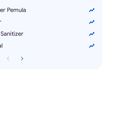
er Pemula
r
Sanitizer
l