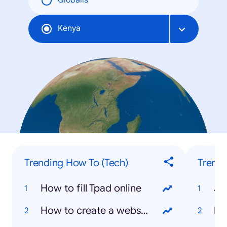
Globális
Kenya
Trending How To (Tech)
Trendi
How to fill Tpad online
Jo
How to create a website
Ki