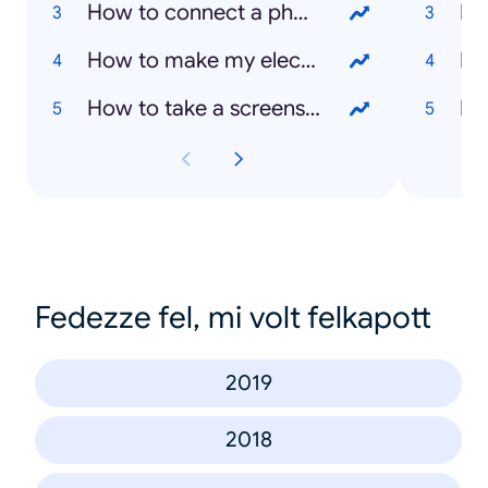
How to connect a phone to TV
Ka
How to make my electric plate cooker work
Bo
How to take a screenshot on a laptop
Mi
Fedezze fel, mi volt felkapott
2019
2018