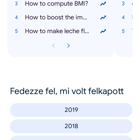
How to compute BMI?
co
How to boost the immune system?
De
How to make leche flan?
Ta
Fedezze fel, mi volt felkapott
2019
2018