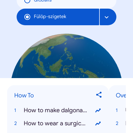
Globális
Fülöp-szigetek
How To
Overal
How to make dalgona coffee?
US
How to wear a surgical mask?
NB