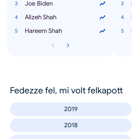
Joe Biden
Mo
Alizeh Shah
Bi
Hareem Shah
Mi
Fedezze fel, mi volt felkapott
2019
2018