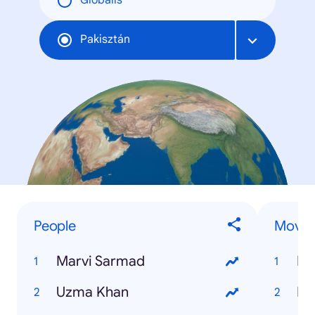
Globális
Pakisztán
People
Movie
Marvi Sarmad
Er
Uzma Khan
Me