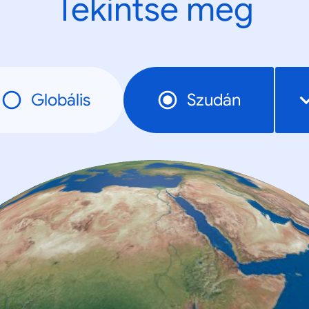
Tekintse meg
Globális
Szudán