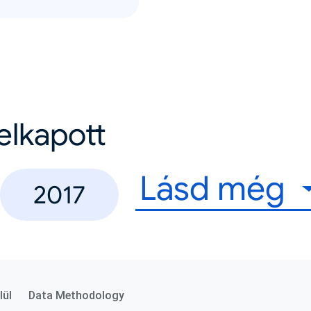
felkapott
Lásd még
2017
lül
Data Methodology