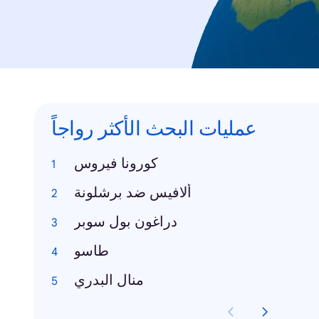
عمليات البحث الأكثر رواجاً
كورونا فيروس
ألافيس ضد برشلونة
دراغون بول سوبر
طاسو
منال البدري