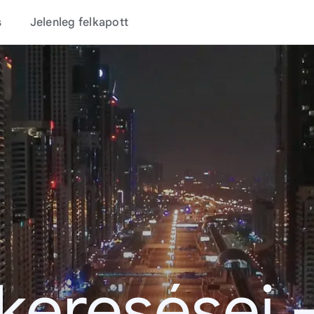
s
Jelenleg felkapott
 keresései 