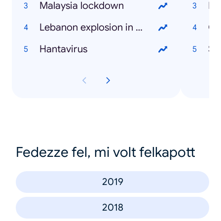
Malaysia lockdown
Fa
Lebanon explosion in Beirut
Ca
Hantavirus
St
Fedezze fel, mi volt felkapott
2019
2018