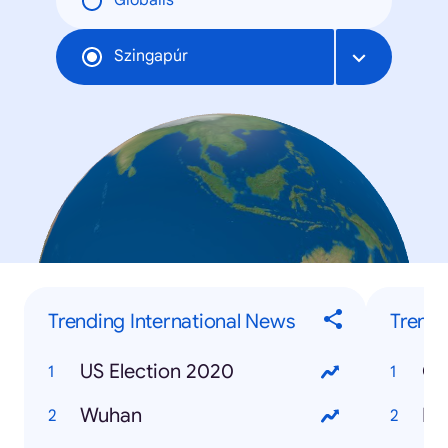
Globális
Szingapúr
Trending International News
Trendi
US Election 2020
Gr
Wuhan
Bu