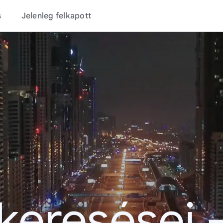
s
Jelenleg felkapott
 keresései 