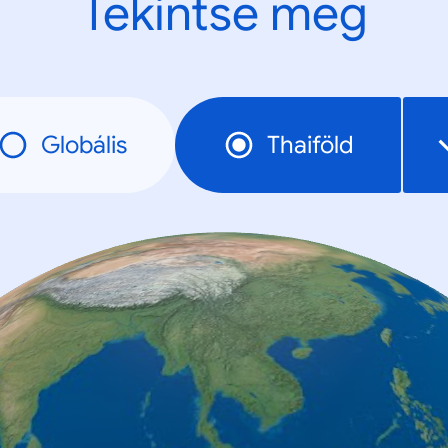
Tekintse meg
Globális
Thaiföld