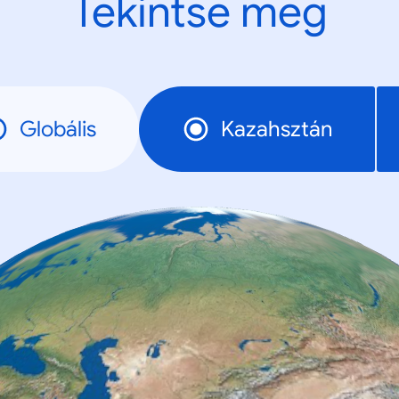
Tekintse meg
Globális
Kazahsztán