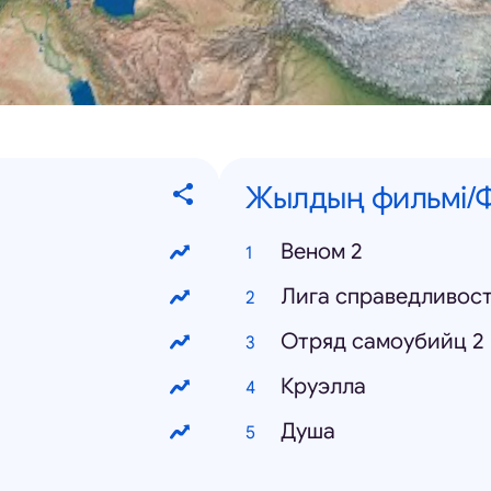
Жылдың фильмі/
Веном 2
Лига справедливос
Отряд самоубийц 2
Круэлла
Душа