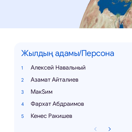
Жылдың адамы/Персона
Алексей Навальный
Азамат Айталиев
МакSим
Фархат Абдраимов
Кенес Ракишев