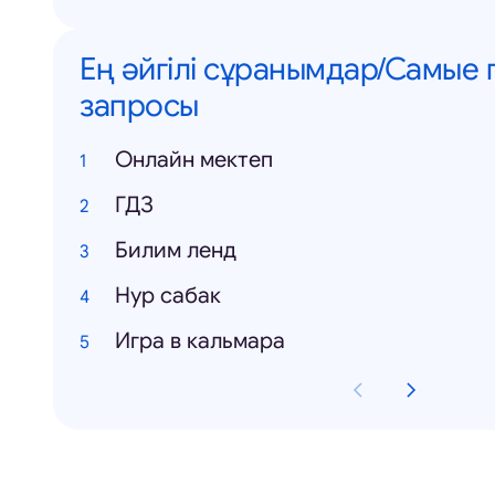
Ең әйгілі сұранымдар/Самые
запросы
Онлайн мектеп
ГДЗ
Билим ленд
Нур сабак
Игра в кальмара