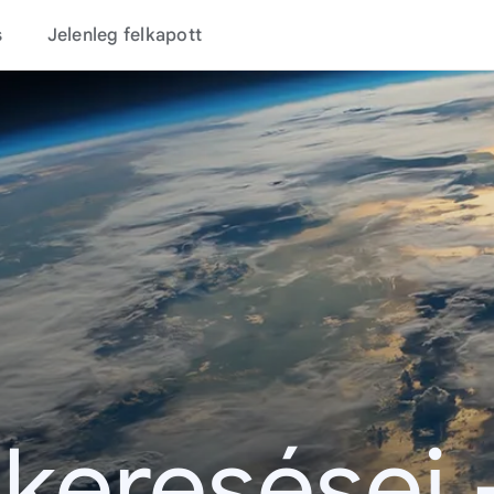
s
Jelenleg felkapott
 keresései 