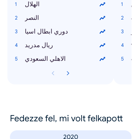
ش
الهلال
اف
النصر
بار
دوري ابطال اسيا
٩
ريال مدريد
ات
الاهلي السعودي
Fedezze fel, mi volt felkapott
2020