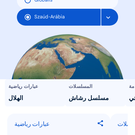
Globális
Szaúd-Arábia
مة
المسلسلات
عبارات رياضية
ي
مسلسل رشاش
الهلال
لسلات
عبارات رياضية