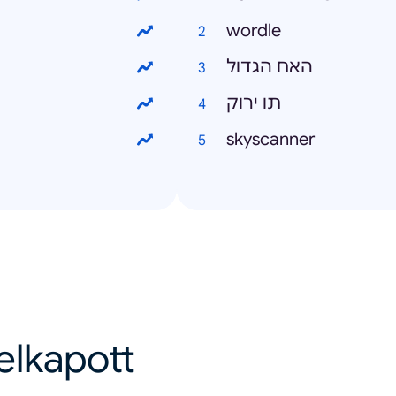
wordle
האח הגדול
תו ירוק
skyscanner
felkapott