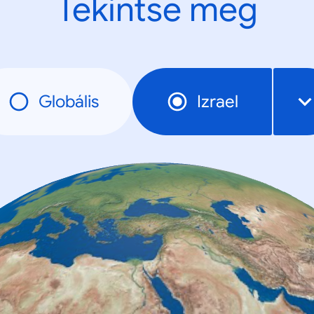
Tekintse meg
Globális
Izrael