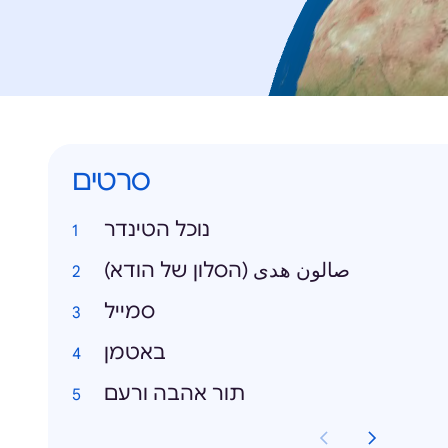
סרטים
נוכל הטינדר
صالون هدى (הסלון של הודא)
סמייל
באטמן
תור אהבה ורעם