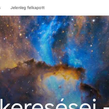
s
Jelenleg felkapott
 keresései 