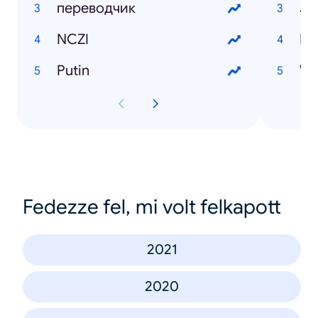
переводчик
Jo
NCZI
Du
Putin
Wi
Fedezze fel, mi volt felkapott
2021
2020