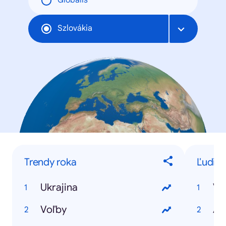
Globális
Szlovákia
Trendy roka
Ľudia 
Ukrajina
Vl
Voľby
Am