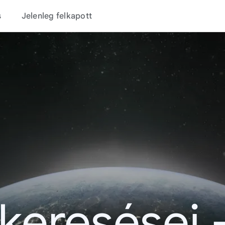
s
Jelenleg felkapott
 keresései 