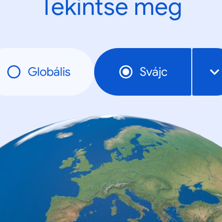
Tekintse meg
Globális
Svájc