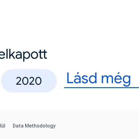
felkapott
Lásd még
2020
lül
Data Methodology