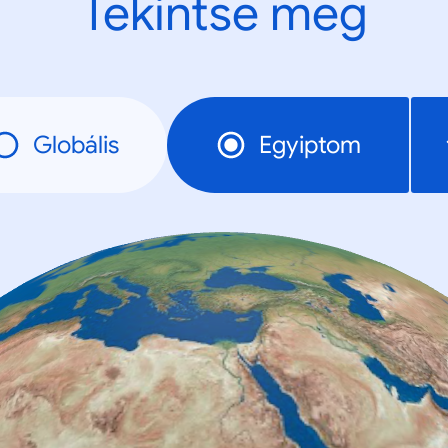
Tekintse meg
Globális
Egyiptom