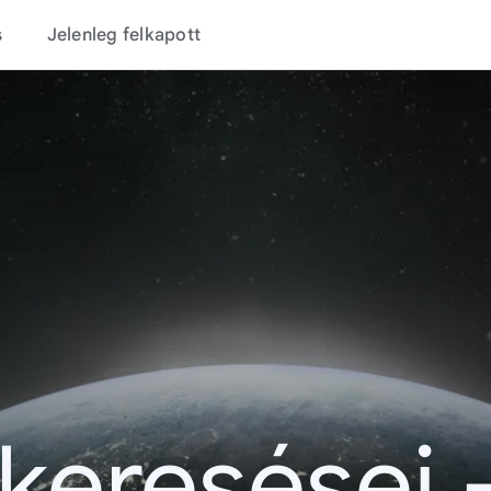
s
Jelenleg felkapott
 keresései 