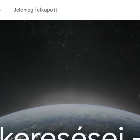
s
Jelenleg felkapott
 keresései 