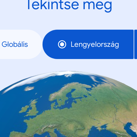
Tekintse meg
Globális
Lengyelország