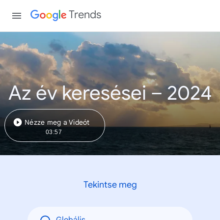
Trends
Az év keresései – 2024
Nézze meg a Videót
03:57
Tekintse meg