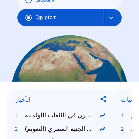
Globális
Egyiptom
خصيات
الأخبار
عم
المنتخب المصري في الألعاب الأولمبية
لي
انخفاض قيمة الجنيه المصري (التعويم)