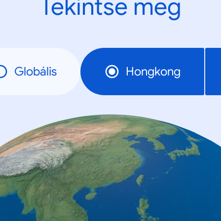
Tekintse meg
Globális
Hongkong