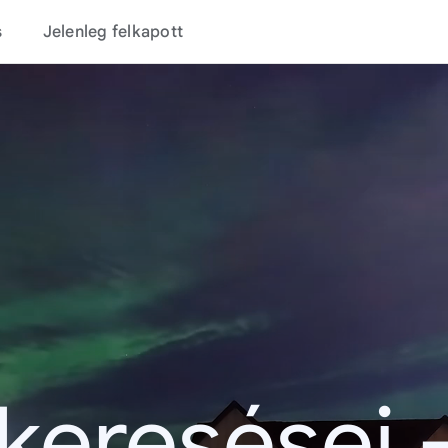
s
Jelenleg felkapott
 keresései 