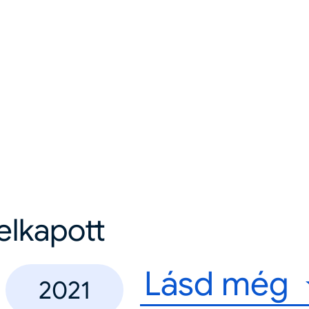
felkapott
Lásd még
2021