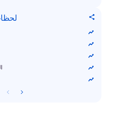
لحظات 
ال