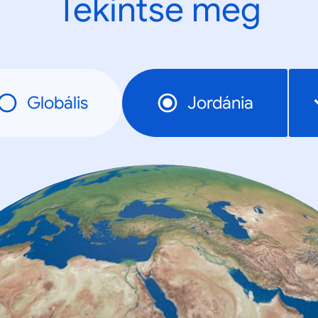
Tekintse meg
Globális
Jordánia