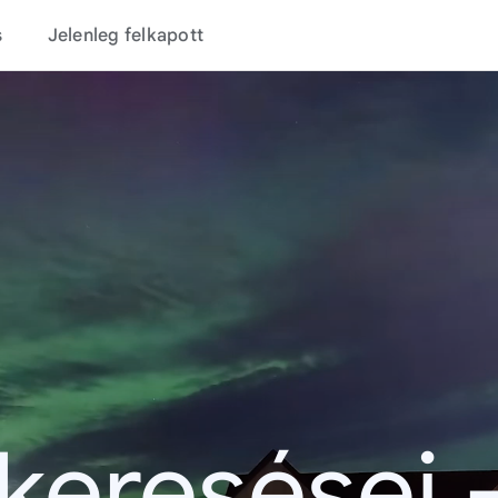
s
Jelenleg felkapott
 keresései 