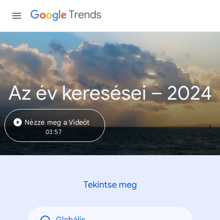
Trends
Az év keresései – 2024
Nézze meg a Videót
03:57
Tekintse meg