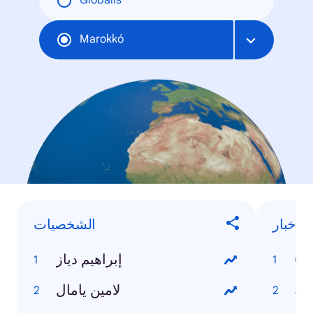
Globális
Marokkó
الأخبار
الشخصيات
إبراهيم دياز
كية
لامين يامال