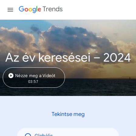
Trends
Az év keresései – 2024
Nézze meg a Videót
03:57
Tekintse meg