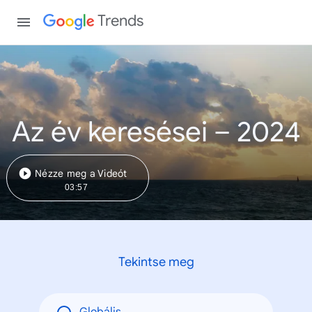
Trends
Az év keresései – 2024
Nézze meg a Videót
03:57
Tekintse meg