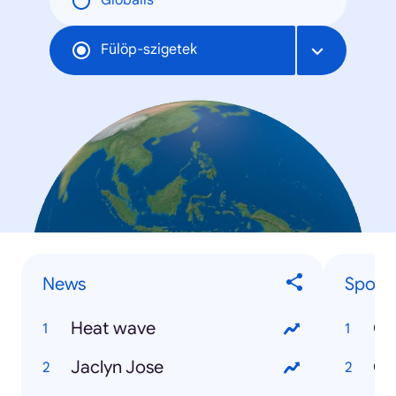
Globális
Fülöp-szigetek
News
Sports
Heat wave
Ca
Jaclyn Jose
Ce