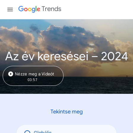
Trends
Az év keresései – 2024
Nézze meg a Videót
03:57
Tekintse meg