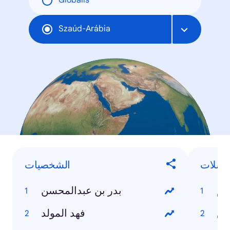
Globális
Szaúd-Arábia
لسلات
الشخصيات
سيم
بدر بن عبدالمحسن
حش
فهد المولد