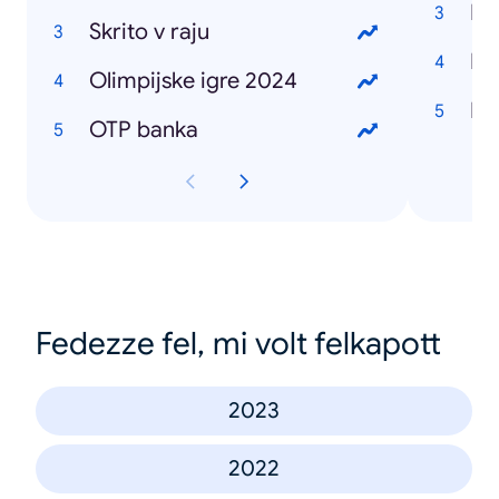
Do
Skrito v raju
Ba
Olimpijske igre 2024
Ra
OTP banka
Fedezze fel, mi volt felkapott
2023
2022