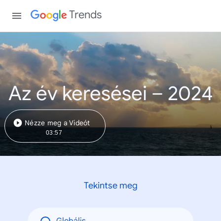
Trends
Az év keresései – 2024
Nézze meg a Videót
03:57
Tekintse meg