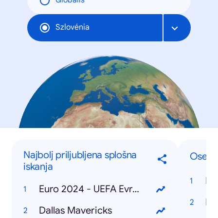
Globális
Szlovénia
Najbolj priljubljena splošna
Osebe
iskanja
Do
Euro 2024 - UEFA Evropsko prvenstvo v nogometu
Ka
Dallas Mavericks