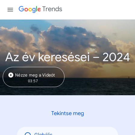
Trends
Az év keresései – 2024
Nézze meg a Videót
03:57
Tekintse meg