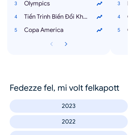
Olympics
Ba
Tiến Trình Biến Đổi Khí Hậu
Ch
Copa America
Ch
Fedezze fel, mi volt felkapott
2023
2022