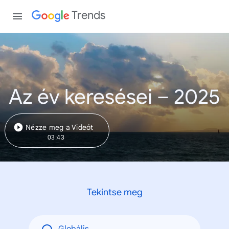
Trends
Az év keresései – 2025
Nézze meg a Videót
03:43
Tekintse meg