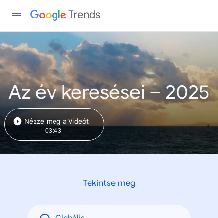
Trends
Az év keresései – 2025
Nézze meg a Videót
03:43
Tekintse meg