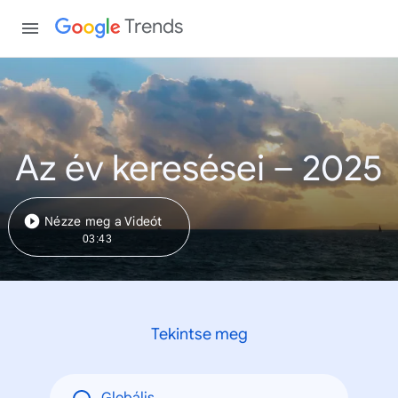
Trends
Az év keresései – 2025
Nézze meg a Videót
03:43
Tekintse meg