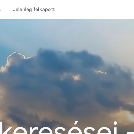
s
Jelenleg felkapott
 keresései 