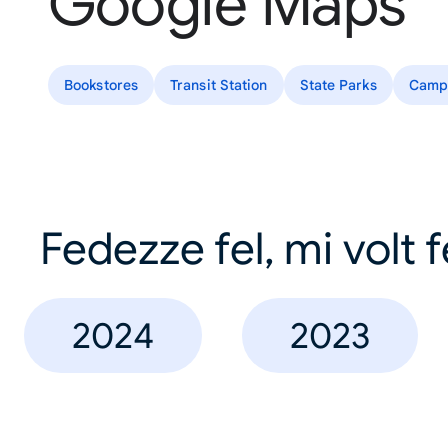
Google Maps
Bookstores
Transit Station
State Parks
Camp
Fedezze fel, mi volt 
2024
2023