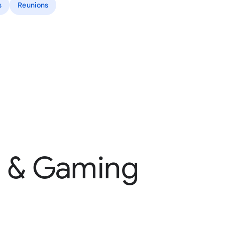
s
Reunions
s & Gaming