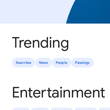
Trending
Searches
News
People
Passings
Entertainment