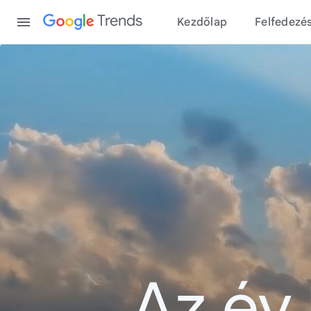
Content
Trends
Kezdőlap
Felfedezé
Az év