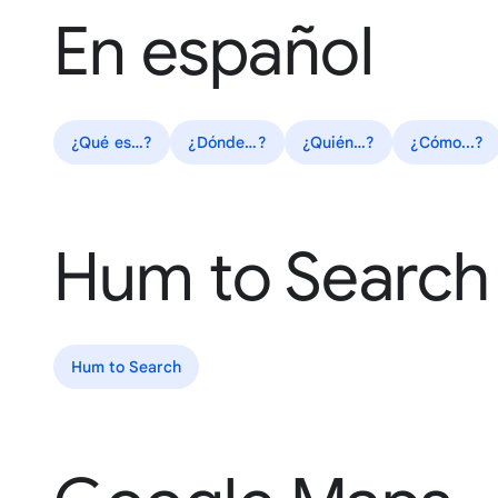
En español
¿Qué es…?
¿Dónde…?
¿Quién…?
¿Cómo...?
Hum to Search
Hum to Search