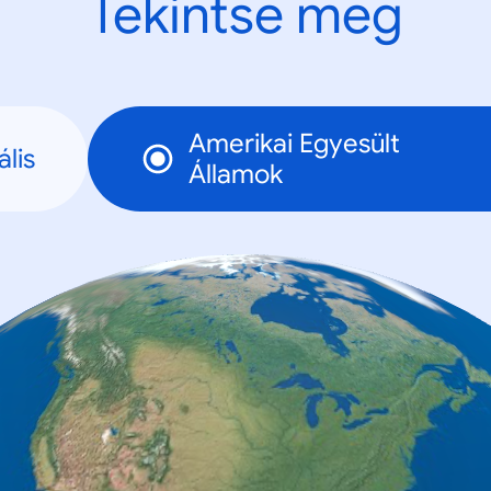
Tekintse meg
Amerikai Egyesült
lis
Államok