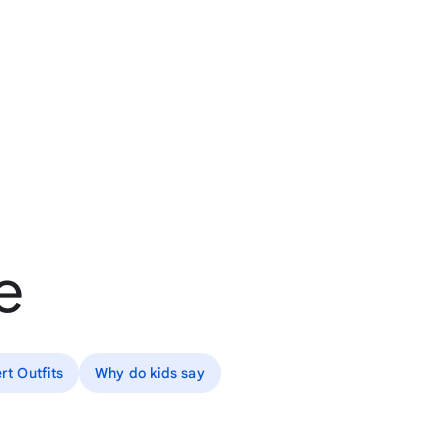
e
rt Outfits
Why do kids say