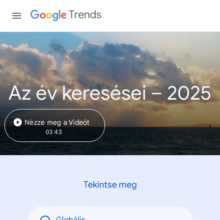
Trends
Az év keresései – 2025
Nézze meg a Videót
03:43
Tekintse meg