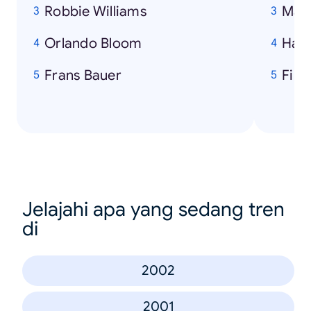
Robbie Williams
Matr
Orlando Bloom
Harr
Frans Bauer
Fin
Jelajahi apa yang sedang tren
di
2002
2001