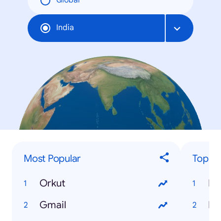
Global
India
Most Popular
Top 'H
Orkut
Ho
Gmail
Ho