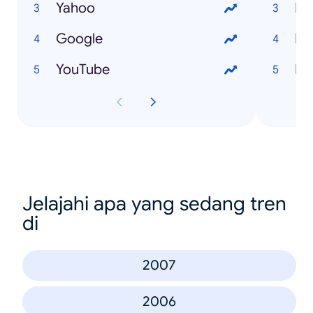
Yahoo
Ho
Google
Ho
YouTube
Ho
Jelajahi apa yang sedang tren
di
2007
2006