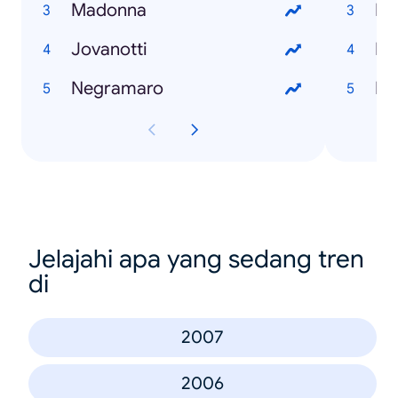
Madonna
Me
Jovanotti
In
Negramaro
Fo
Jelajahi apa yang sedang tren
di
2007
2006