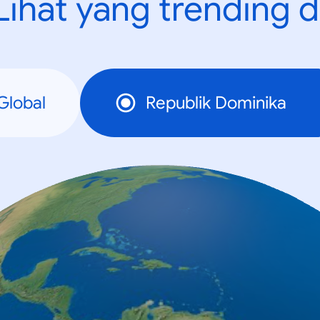
Lihat yang trending d
Global
Republik Dominika