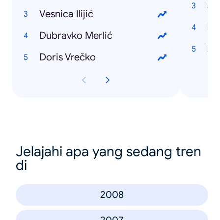
Sa
Vesnica Ilijić
Iz
Dubravko Merlić
Doris Vrečko
Jelajahi apa yang sedang tren
di
2008