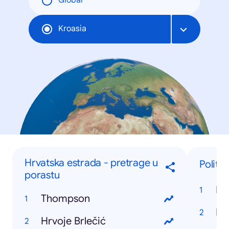
Global
Kroasia
Hrvatska estrada - pretrage u
Politi
porastu
Thompson
Hrvoje Brlečić